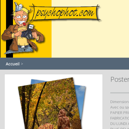
Accueil
>
Poste
Dimensions
Avec ou s
PAPIER PR
FABRICATI
DU LUNDI 