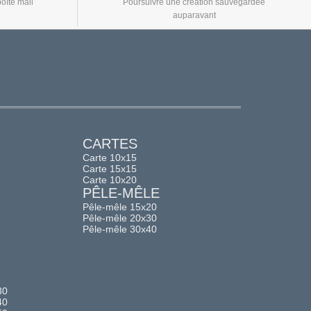
oîte mail
Poursuivre une création sauvegardée
auparavant
CARTES
Carte 10x15
Carte 15x15
Carte 10x20
PÊLE-MÊLE
Pêle-mêle 15x20
Pêle-mêle 20x30
Pêle-mêle 30x40
30
40